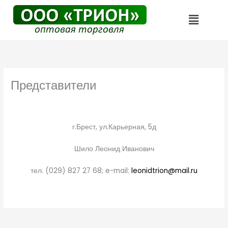
Перейти
Меню
к
содержимому
Представители
г.Брест, ул.Карьерная, 5д
Шило Леонид Иванович
тел. (029) 827 27 68; e-mail:
leonidtrion@mail.ru